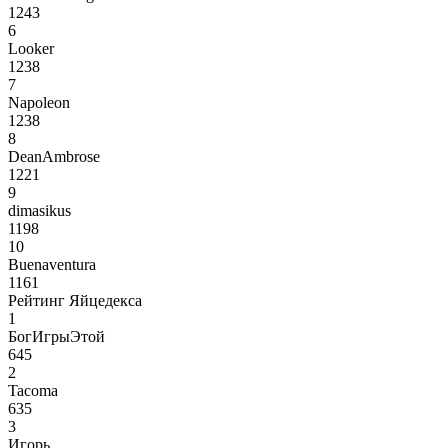
1243
6
Looker
1238
7
Napoleon
1238
8
DeanAmbrose
1221
9
dimasikus
1198
10
Buenaventura
1161
Рейтинг Яйцедекса
1
БогИгрыЭтой
645
2
Tacoma
635
3
Игорь