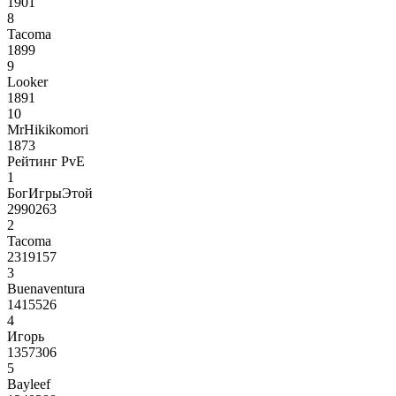
1901
8
Tacoma
1899
9
Looker
1891
10
MrHikikomori
1873
Рейтинг PvE
1
БогИгрыЭтой
2990263
2
Tacoma
2319157
3
Buenaventura
1415526
4
Игорь
1357306
5
Bayleef