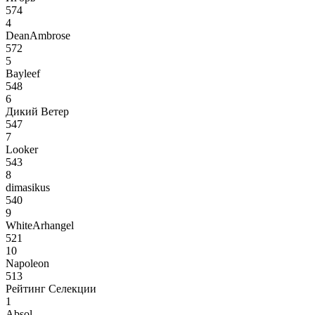
574
4
DeanAmbrose
572
5
Bayleef
548
6
Дикий Ветер
547
7
Looker
543
8
dimasikus
540
9
WhiteArhangel
521
10
Napoleon
513
Рейтинг Селекции
1
Absol