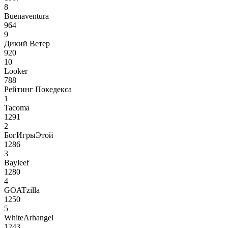
8
Buenaventura
964
9
Дикий Ветер
920
10
Looker
788
Рейтинг Покедекса
1
Tacoma
1291
2
БогИгрыЭтой
1286
3
Bayleef
1280
4
GOATzilla
1250
5
WhiteArhangel
1243