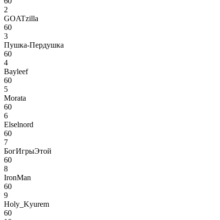
60
2
GOATzilla
60
3
Пушка-Пердушка
60
4
Bayleef
60
5
Morata
60
6
Elselnord
60
7
БогИгрыЭтой
60
8
IronMan
60
9
Holy_Kyurem
60