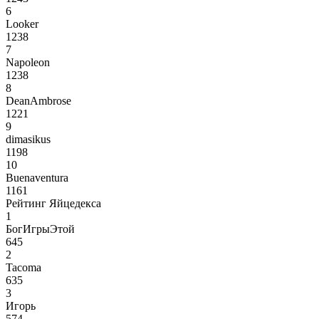
6
Looker
1238
7
Napoleon
1238
8
DeanAmbrose
1221
9
dimasikus
1198
10
Buenaventura
1161
Рейтинг Яйцедекса
1
БогИгрыЭтой
645
2
Tacoma
635
3
Игорь
574