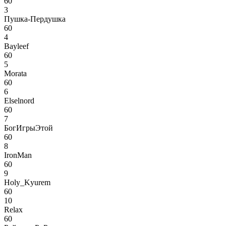
60
3
Пушка-Пердушка
60
4
Bayleef
60
5
Morata
60
6
Elselnord
60
7
БогИгрыЭтой
60
8
IronMan
60
9
Holy_Kyurem
60
10
Relax
60