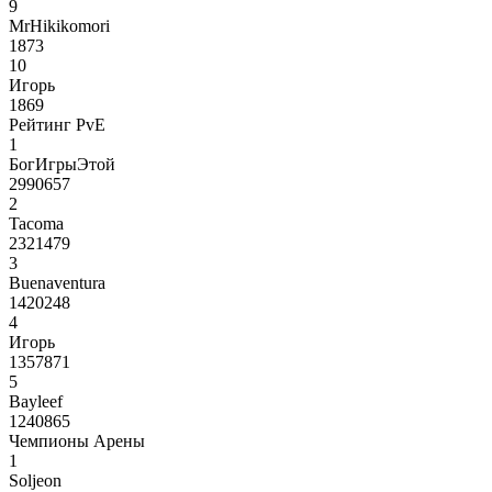
9
MrHikikomori
1873
10
Игорь
1869
Рейтинг PvE
1
БогИгрыЭтой
2990657
2
Tacoma
2321479
3
Buenaventura
1420248
4
Игорь
1357871
5
Bayleef
1240865
Чемпионы Арены
1
Soljeon