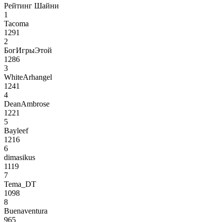
Рейтинг Шайни
1
Tacoma
1291
2
БогИгрыЭтой
1286
3
WhiteArhangel
1241
4
DeanAmbrose
1221
5
Bayleef
1216
6
dimasikus
1119
7
Tema_DT
1098
8
Buenaventura
965