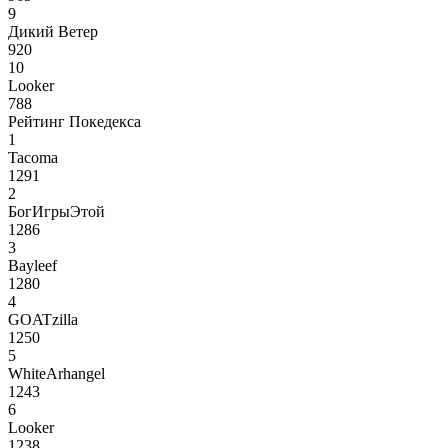
9
Дикий Ветер
920
10
Looker
788
Рейтинг Покедекса
1
Tacoma
1291
2
БогИгрыЭтой
1286
3
Bayleef
1280
4
GOATzilla
1250
5
WhiteArhangel
1243
6
Looker
1238