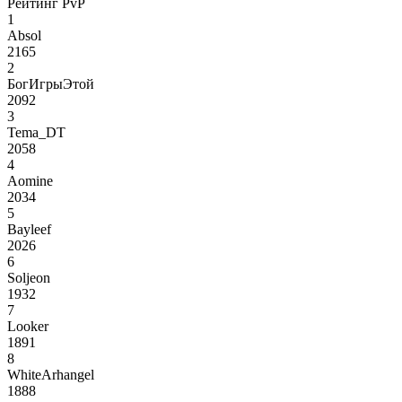
Рейтинг PvP
1
Absol
2165
2
БогИгрыЭтой
2092
3
Tema_DT
2058
4
Aomine
2034
5
Bayleef
2026
6
Soljeon
1932
7
Looker
1891
8
WhiteArhangel
1888