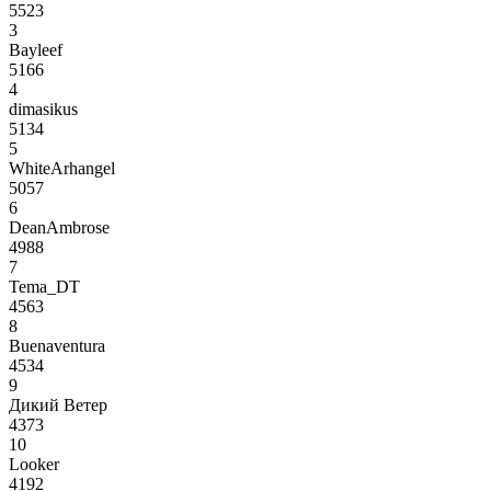
5523
3
Bayleef
5166
4
dimasikus
5134
5
WhiteArhangel
5057
6
DeanAmbrose
4988
7
Tema_DT
4563
8
Buenaventura
4534
9
Дикий Ветер
4373
10
Looker
4192