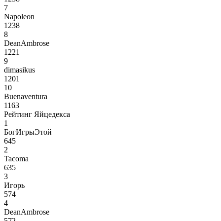
7
Napoleon
1238
8
DeanAmbrose
1221
9
dimasikus
1201
10
Buenaventura
1163
Рейтинг Яйцедекса
1
БогИгрыЭтой
645
2
Tacoma
635
3
Игорь
574
4
DeanAmbrose
572