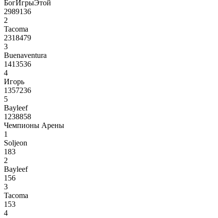
БогИгрыЭтой
2989136
2
Tacoma
2318479
3
Buenaventura
1413536
4
Игорь
1357236
5
Bayleef
1238858
Чемпионы Арены
1
Soljeon
183
2
Bayleef
156
3
Tacoma
153
4