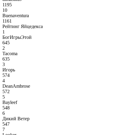
1195
10
Buenaventura
1161
Рейтинг Яйцедекса
1
БогИгрыЭтой
645
2
Tacoma
635
3
Игорь
574
4
DeanAmbrose
572
5
Bayleef
548
6
Дикий Ветер
547
7
Looker