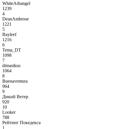
WhiteArhangel
1239
4
DeanAmbrose
1221
5
Bayleef
1216
6
Tema_DT
1098
7
dimasikus
1064
8
Buenaventura
964
9
Дикий Ветер
920
10
Looker
788
Рейтинг Покедекса
1