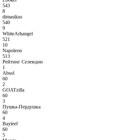
543
8
dimasikus
540
9
WhiteArhangel
521
10
Napoleon
513
Рейтинг Селекции
1
Absol
60
2
GOATzilla
60
3
Пушка-Пердушка
60
4
Bayleef
60
5