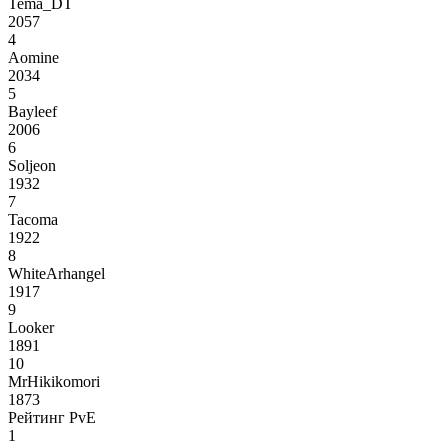
Tema_DT
2057
4
Aomine
2034
5
Bayleef
2006
6
Soljeon
1932
7
Tacoma
1922
8
WhiteArhangel
1917
9
Looker
1891
10
MrHikikomori
1873
Рейтинг PvE
1