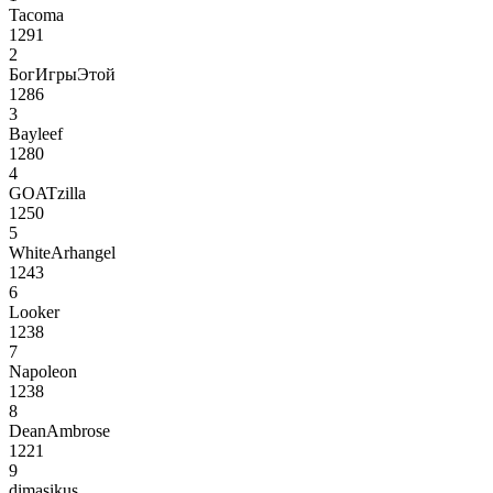
Tacoma
1291
2
БогИгрыЭтой
1286
3
Bayleef
1280
4
GOATzilla
1250
5
WhiteArhangel
1243
6
Looker
1238
7
Napoleon
1238
8
DeanAmbrose
1221
9
dimasikus