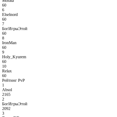
Morata
60
6
Elselnord
60
7
БогИгрыЭтой
60
8
IronMan
60
9
Holy_Kyurem
60
10
Relax
60
Рейтинг PvP
1
Absol
2165
2
БогИгрыЭтой
2092
3