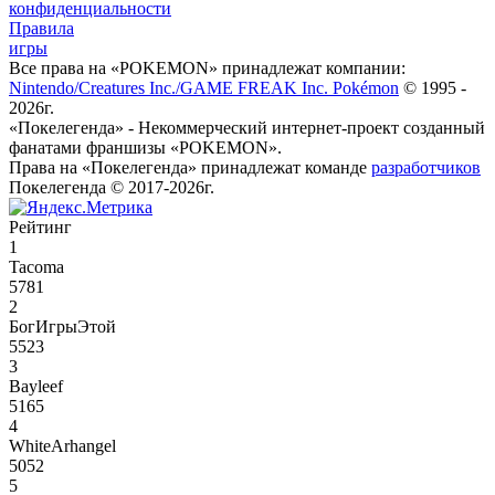
конфиденциальности
Правила
игры
Все права на «POKEMON» принадлежат компании:
Nintendo/Creatures Inc./GAME FREAK Inc. Pokémon
© 1995 -
2026г.
«Покелегенда» - Некоммерческий интернет-проект созданный
фанатами франшизы «POKEMON».
Права на «Покелегенда» принадлежат команде
разработчиков
Покелегенда © 2017-2026г.
Рейтинг
1
Tacoma
5781
2
БогИгрыЭтой
5523
3
Bayleef
5165
4
WhiteArhangel
5052
5