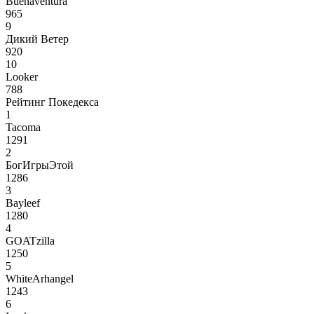
Buenaventura
965
9
Дикий Ветер
920
10
Looker
788
Рейтинг Покедекса
1
Tacoma
1291
2
БогИгрыЭтой
1286
3
Bayleef
1280
4
GOATzilla
1250
5
WhiteArhangel
1243
6