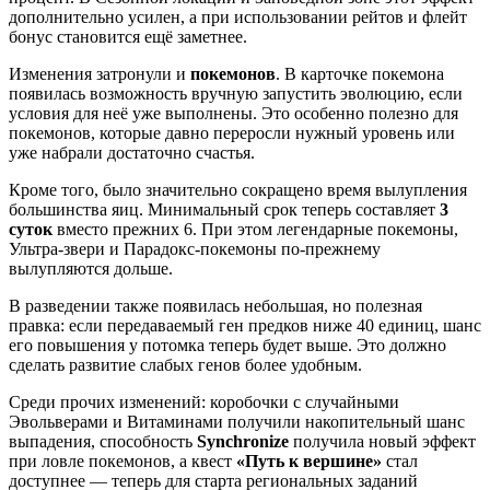
дополнительно усилен, а при использовании рейтов и флейт
бонус становится ещё заметнее.
Изменения затронули и
покемонов
. В карточке покемона
появилась возможность вручную запустить эволюцию, если
условия для неё уже выполнены. Это особенно полезно для
покемонов, которые давно переросли нужный уровень или
уже набрали достаточно счастья.
Кроме того, было значительно сокращено время вылупления
большинства яиц. Минимальный срок теперь составляет
3
суток
вместо прежних 6. При этом легендарные покемоны,
Ультра-звери и Парадокс-покемоны по-прежнему
вылупляются дольше.
В разведении также появилась небольшая, но полезная
правка: если передаваемый ген предков ниже 40 единиц, шанс
его повышения у потомка теперь будет выше. Это должно
сделать развитие слабых генов более удобным.
Среди прочих изменений: коробочки с случайными
Эвольверами и Витаминами получили накопительный шанс
выпадения, способность
Synchronize
получила новый эффект
при ловле покемонов, а квест
«Путь к вершине»
стал
доступнее — теперь для старта региональных заданий