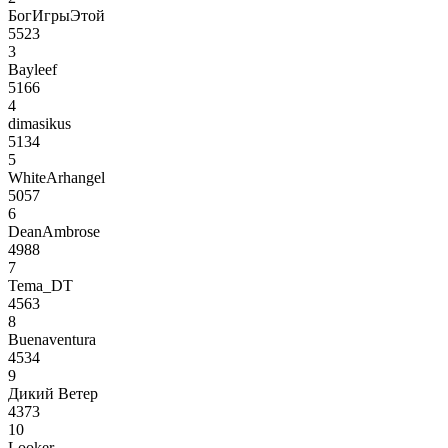
БогИгрыЭтой
5523
3
Bayleef
5166
4
dimasikus
5134
5
WhiteArhangel
5057
6
DeanAmbrose
4988
7
Tema_DT
4563
8
Buenaventura
4534
9
Дикий Ветер
4373
10
Looker